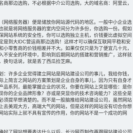
名商那边选购，不必根据中介公司选购，大的域名商：阿里云，
（网络服务器）便是储放你网站源代码的地区。一般中小企业选
也就是将网络服务器的室内空间分为许多份，你选购一份。假如
保网站系统的安全性，你可以选购独立主机，价钱要比虚拟空间
定是到大IDC营运商那边选购！这样才可以确保互联网平稳和安
和小零售商的价钱相差并不大。如果仅仅只是为了便宜几十元，
入不安全的环境中，影响到后期网站的搭建和营销推广，这样就
，换句话说，就是丢了西瓜捡芝麻。
划：许多企业觉得建立网站是网站建设公司的事儿，我给你钱，
际上简言之网站的方案策划是企业自身的事儿，因为只有自身才
产品系列，最能掌握企业的状况，你要在网站上突显哪些：是你
现你的企业品牌形象？亦或是突显你的技术咨询能力？这些全是
必须提早想清楚的。而不是一股脑推给网站建设公司，虽然网站
上去美观大方，高端大气的网站，但是这样的网站没有切合你想
网站实际上就不具有宣传的作用，你的网站不是一个成功的网
确好了网站想要表达什么以后，长沙网页制作再跟网站建设公司