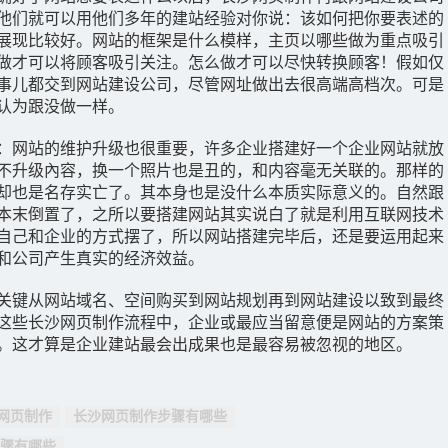
他们就可以用他们多年的建站经验对你说：该如何把你要表述的
展现比较好。网站的框架是什么模样，主页以哪些做为重点吸引
做才可以将顾客吸引关注。怎么做才可以尽快转换顾客！假如仅
事儿都交到网站建设公司，尽管网址做出去很高端高档次。可是
认为跟没做一样。
：网站的维护升级也很重要，许多企业搭建好一个企业网站就放
不升级內容，换一个照片也是丑的，和内容毫无关联的。那样的
却也是名存实亡了。其本身也是没什么本质实际意义的。自然跟
本末倒置了，之所以要搭建网站其实说白了就是利用互联网技术
自己和企业的方式摆了，所以网站搭建完毕后，还是要运用起来
和公司产生真实的经济效益。
关键从网站域名、空间购买到网站规划再到网站建设以致到最终
这些长沙网页制作流程中，企业或最应当留意便是网站的方案策
。这才算是企业建站最会出成果也是最容易被忽视的地区。
网页制作
长沙网页制作步骤有哪些
骤有哪些