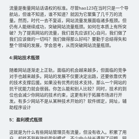
流量是衡量网站话语权的标准。尽管hao123在当时只是一个导
航站，但谁不知道，谁不知道？就因为它聚集了几千万的流
量。然而，时代一去不复返，网站流量发展面临诸多瓶颈。但
仍有人能继续成功，突破网站流量瓶颈。如何在本质上有所突
破？为了提高网站的流量，我们首先应该扪心自问，我们做了
我们应该做的一切吗？我们做得那么好吗？要勤于总结得失和
整个领域的发展，学会思考，从而突破网站流量瓶颈。
4:网站技术瓶颈
随着网站逐渐走上正轨，面临的机会越来越多，但面临的竞争
对手也越来越多。网站的发展不仅要决定出路，还要依靠优秀
的技术支撑后援。如果没有优秀的技术支持，那么一个网站的
抗干扰能力就会很弱。你怎么能和别人比较？同时，技术的到
位也会减少你网站的技术约束，这更有利于拓展市场进行开
发。有多少网站不是从某种技术开始的？软件绑定，网址，辅
助程序设计
5：盈利模式瓶颈
这就是为什么有些网站管理员有流量，但没有收入。积累了用
户，却找不到有效的盈利模式，不少中小站长遇到了问题。网