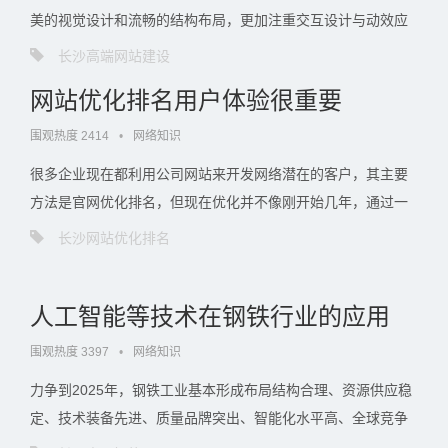
美的视觉设计和流畅的结构布局，更加注重交互设计与动效应
用的结合，力求为用户创造出独特而愉悦的使用体验。交互设
长沙高端网站建设
计作为网站建设的核心组成部分，旨在通过准确的用户体验研
网站优化排名用户体验很重要
究，深入理。。。
围观热度 2414
•
网络知识
很多企业现在都利用公司网站来开发网络潜在的客户，其主要
方法是官网优化排名，但现在优化并不像刚开始几年，通过一
些作弊手段就能获得搜索引擎的排名，搜索引擎对网站的要求
长沙网站优化排名
越来越高，一旦被搜索引擎判定为作弊，网站就会被处罚。现
在各搜索平台的算法中对用。。。
人工智能等技术在钢铁行业的应用
围观热度 3397
•
网络知识
力争到2025年，钢铁工业基本形成布局结构合理、资源供应稳
定、技术装备先进、质量品牌突出、智能化水平高、全球竞争
力强、绿色低碳可持续的高质量发展格局。创新能力显著增