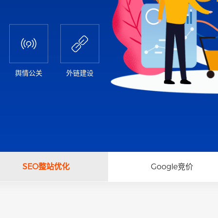


舆情公关
外链建设
SEO整站优化
Google竞价